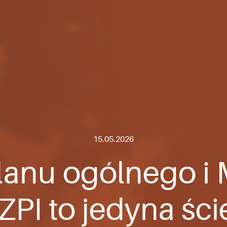
15.05.2026
lanu ogólnego i
ZPI to jedyna śc