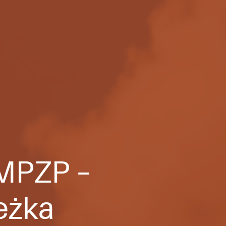
 MPZP –
ieżka