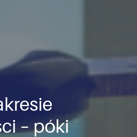
akresie
i – póki