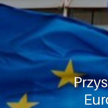
Przys
Eur