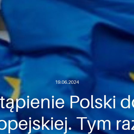
19.06.2024
tąpienie Polski d
opejskiej. Tym r