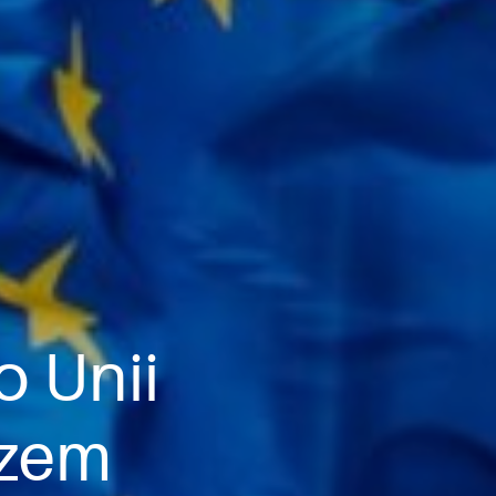
o Unii
azem