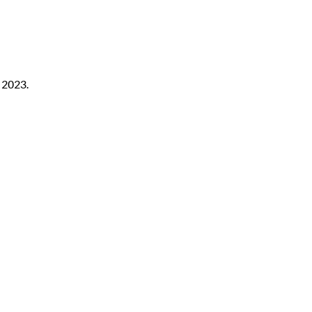
Aktualności
Blog
O nas
Praktyki
Zes
 2023.